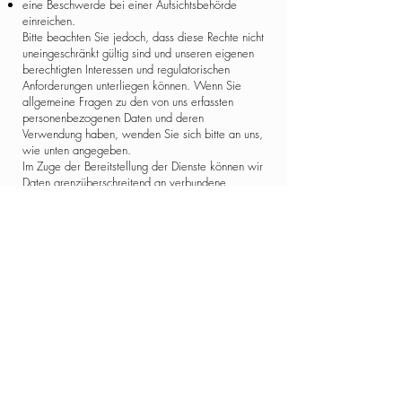
eine Beschwerde bei einer Aufsichtsbehörde
einreichen.
Bitte beachten Sie jedoch, dass diese Rechte nicht
uneingeschränkt gültig sind und unseren eigenen
berechtigten Interessen und regulatorischen
Anforderungen unterliegen können. Wenn Sie
allgemeine Fragen zu den von uns erfassten
personenbezogenen Daten und deren
Verwendung haben, wenden Sie sich bitte an uns,
wie unten angegeben.
Im Zuge der Bereitstellung der Dienste können wir
Daten grenzüberschreitend an verbundene
Unternehmen oder andere Dritte und aus Ihrem
Land/Ihrer Rechtsordnung in andere
Länder/Rechtsordnungen weltweit übertragen.
Durch die Nutzung der Dienste stimmen Sie der
Übertragung Ihrer Daten außerhalb des EWR zu.
Wenn Sie im EWR ansässig sind, werden Ihre
personenbezogenen Daten nur dann an Standorte
außerhalb des EWR übertragen, wenn wir davon
überzeugt sind, dass ein angemessenes oder
vergleichbares Niveau zum Schutz
personenbezogener Daten besteht. Wir werden
geeignete Schritte unternehmen, um