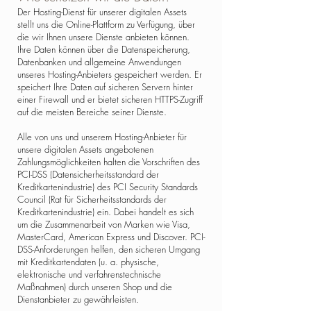
Der Hosting-Dienst für unserer digitalen Assets
stellt uns die Online-Plattform zu Verfügung, über
die wir Ihnen unsere Dienste anbieten können.
Ihre Daten können über die Datenspeicherung,
Datenbanken und allgemeine Anwendungen
unseres Hosting-Anbieters gespeichert werden. Er
speichert Ihre Daten auf sicheren Servern hinter
einer Firewall und er bietet sicheren HTTPS-Zugriff
auf die meisten Bereiche seiner Dienste.
Alle von uns und unserem Hosting-Anbieter für
unsere digitalen Assets angebotenen
Zahlungsmöglichkeiten halten die Vorschriften des
PCI-DSS (Datensicherheitsstandard der
Kreditkartenindustrie) des PCI Security Standards
Council (Rat für Sicherheitsstandards der
Kreditkartenindustrie) ein. Dabei handelt es sich
um die Zusammenarbeit von Marken wie Visa,
MasterCard, American Express und Discover. PCI-
DSS-Anforderungen helfen, den sicheren Umgang
mit Kreditkartendaten (u. a. physische,
elektronische und verfahrenstechnische
Maßnahmen) durch unseren Shop und die
Dienstanbieter zu gewährleisten.