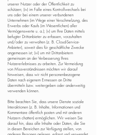
unserer Nutzer oder der Öffentlichkeit zu
schützen; (iv) im Falle eines Kontrollwechsels bei
uns oder bei einem unserer verbundenen
Unternehmen (im Wege einer Verschmelzung, des
Erwerbs oder Kaufs (im Wesentlichen) aller
Vermögenswerte u. a.); (v) um Ihre Daten mittels
befugter Drittanbieter zu erfassen, vorzuhalten
und/oder zu verwalten (z. B. Cloud-Service-
Anbieter), soweit dies für geschäftliche Zwecke
angemessen ist; (vi) um mit Drittanbietern
gemeinsam an der Verbesserung Ihres
Nutzererlebnisses zu arbeiten. Zur Vermeidung
von Missverständnissen möchten wir darauf
hinweisen, dass wir nicht personenbezogene
Daten nach eigenem Ermessen an Dritte
übermitteln bzw. weitergeben oder anderweitig
verwenden können.
Bitte beachten Sie, dass unsere Dienste soziale
Interaktionen (z. B. Inhalte, Informationen und
Kommentare öffentlich posten und mit anderen
Nutzern chatten) ermöglichen. Wir weisen Sie
darauf hin, dass alle Inhalte oder Daten, die Sie
in diesen Bereichen zur Verfügung stellen, von
anderen Personen gelesen, erfasst und verwendet