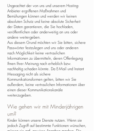
Ungeachtet der von uns und unserem Hosting-
Anbieter ergriffenen Maßnahmen und
Bemühungen können und werden wir keinen
absoluten Schutz und keine absolute Sicherheit
der Daten garantieren, die Sie hochladen,
veröffentlichen oder anderweitig an uns oder
andere weitergeben.
Aus diesem Grund möchten wir Sie bitten, sichere
Passwörter festzulegen und uns oder anderen
nach Möglichkeit keine vertraulichen
Informationen zu übermitteln, deren Offenlegung
Ihnen Ihrer Meinung nach erheblich bzw.
nachhaltig schaden könnte. Da E-Mail und Instant
Messaging nicht als sichere
Kommunikationsformen gelten, bitten wir Sie
außerdem, keine vertraulichen Informationen über
einen dieser Kommunikationskanäle
weiterzugeben.
Wie gehen wir mit Minderjährigen
um?
Kinder können unsere Dienste nutzen. Wenn sie
jedoch Zugriff auf bestimmte Funktionen wünschen,
müssen sie ggf. gewisse Angaben machen. Die