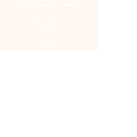
Infos zu meinem Angebot
Damen & Herren
Head Spa
Mentoring
AGB
Kontakt
Kundenservice
Neukunden-Fragebogen
Produkte von NEWSHA online kaufen
Produkte von La Biosthetique online kaufen
Haarlänge bestimmen
Geschenkgutscheine online kaufen
Wichtige links
Mein Kundenkonto
Meine Termine
Datenschutz
Impressum