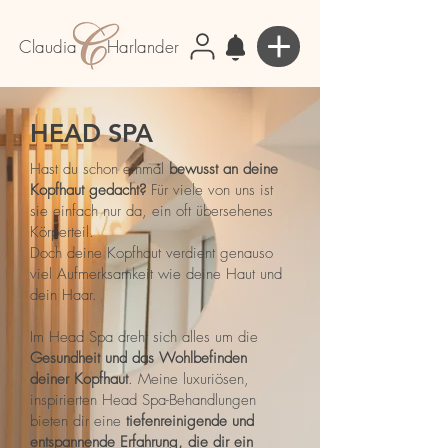
Claudia Harlander
HEAD SPA
Hast du schon einmal
bewusst an deine
Kopfhaut gedacht?
Für viele von uns ist
sie einfach nur da, ein oft übersehenes
Körperteil.
Doch deine Kopfhaut verdient genauso
viel Aufmerksamkeit wie deine Haut und
dein Haar.
Im Head Spa dreht sich alles um die
Gesundheit und das Wohlbefinden
deiner Kopfhaut
. Meine luxuriösen,
inspirierten Head Spa-Behandlungen
bieten dir eine
tiefenreinigende und
entspannende Erfahrung, die dir ein