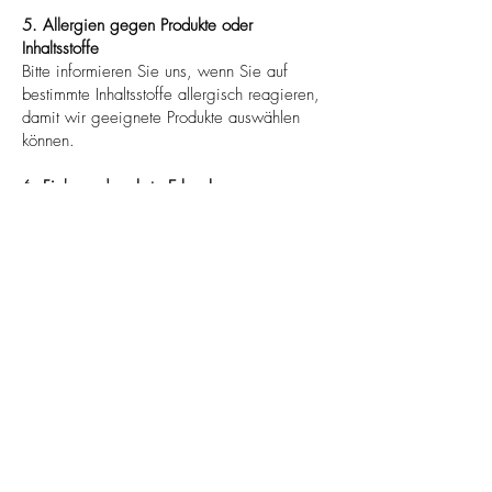
5. Allergien gegen Produkte oder
Inhaltsstoffe
Bitte informieren Sie uns, wenn Sie auf
bestimmte Inhaltsstoffe allergisch reagieren,
damit wir geeignete Produkte auswählen
können.
6. Fieber oder akute Erkrankungen
Bei einer Erkältung, Grippe oder anderen
akuten Erkrankungen sollten Sie die
Behandlung verschieben, bis Sie sich
vollständig erholt haben.
7. Schwangerschaft (im ersten Trimester)
Während der Schwangerschaft
(insbesondere im ersten Trimester) können
wir die Behandlung nur nach Rücksprache
mit Ihrem Arzt durchführen.
Bitte informieren Sie uns vor der
Behandlung, falls einer der oben genannten