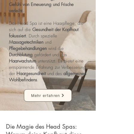
Gefühl von Erneuerung und Frische
verleiht.
Das Head Spa ist eine Haarpflege, die
sich auf die
Gesundheit der Kopfhaut
fokussiert
. Durch spezielle
Massagetechniken
und
Pflegebehandlungen
wird die
Durchblutung
gefördert und das
Haarwachstum
unterstützt. Es bietet eine
entspannende Erfahrung zur Verbesserung
der
Haargesundheit
und des
allgemeinen
Wohlbefindens
.
Mehr erfahren
‍Die Magie des Head Spas: